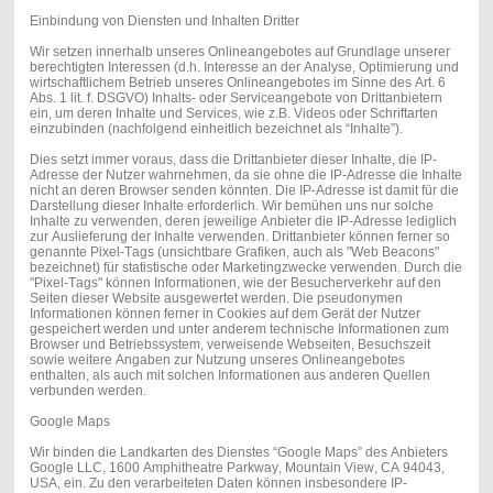
Einbindung von Diensten und Inhalten Dritter
Wir setzen innerhalb unseres Onlineangebotes auf Grundlage unserer
berechtigten Interessen (d.h. Interesse an der Analyse, Optimierung und
wirtschaftlichem Betrieb unseres Onlineangebotes im Sinne des Art. 6
Abs. 1 lit. f. DSGVO) Inhalts- oder Serviceangebote von Drittanbietern
ein, um deren Inhalte und Services, wie z.B. Videos oder Schriftarten
einzubinden (nachfolgend einheitlich bezeichnet als “Inhalte”).
Dies setzt immer voraus, dass die Drittanbieter dieser Inhalte, die IP-
Adresse der Nutzer wahrnehmen, da sie ohne die IP-Adresse die Inhalte
nicht an deren Browser senden könnten. Die IP-Adresse ist damit für die
Darstellung dieser Inhalte erforderlich. Wir bemühen uns nur solche
Inhalte zu verwenden, deren jeweilige Anbieter die IP-Adresse lediglich
zur Auslieferung der Inhalte verwenden. Drittanbieter können ferner so
genannte Pixel-Tags (unsichtbare Grafiken, auch als "Web Beacons"
bezeichnet) für statistische oder Marketingzwecke verwenden. Durch die
"Pixel-Tags" können Informationen, wie der Besucherverkehr auf den
Seiten dieser Website ausgewertet werden. Die pseudonymen
Informationen können ferner in Cookies auf dem Gerät der Nutzer
gespeichert werden und unter anderem technische Informationen zum
Browser und Betriebssystem, verweisende Webseiten, Besuchszeit
sowie weitere Angaben zur Nutzung unseres Onlineangebotes
enthalten, als auch mit solchen Informationen aus anderen Quellen
verbunden werden.
Google Maps
Wir binden die Landkarten des Dienstes “Google Maps” des Anbieters
Google LLC, 1600 Amphitheatre Parkway, Mountain View, CA 94043,
USA, ein. Zu den verarbeiteten Daten können insbesondere IP-