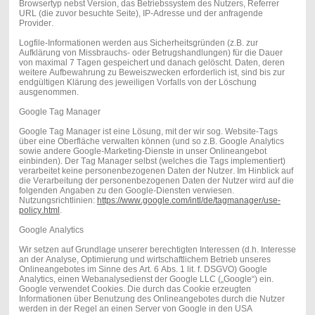
Browsertyp nebst Version, das Betriebssystem des Nutzers, Referrer
URL (die zuvor besuchte Seite), IP-Adresse und der anfragende
Provider.
Logfile-Informationen werden aus Sicherheitsgründen (z.B. zur
Aufklärung von Missbrauchs- oder Betrugshandlungen) für die Dauer
von maximal 7 Tagen gespeichert und danach gelöscht. Daten, deren
weitere Aufbewahrung zu Beweiszwecken erforderlich ist, sind bis zur
endgültigen Klärung des jeweiligen Vorfalls von der Löschung
ausgenommen.
Google Tag Manager
Google Tag Manager ist eine Lösung, mit der wir sog. Website-Tags
über eine Oberfläche verwalten können (und so z.B. Google Analytics
sowie andere Google-Marketing-Dienste in unser Onlineangebot
einbinden). Der Tag Manager selbst (welches die Tags implementiert)
verarbeitet keine personenbezogenen Daten der Nutzer. Im Hinblick auf
die Verarbeitung der personenbezogenen Daten der Nutzer wird auf die
folgenden Angaben zu den Google-Diensten verwiesen.
Nutzungsrichtlinien:
https://www.google.com/intl/de/tagmanager/use-
policy.html
.
Google Analytics
Wir setzen auf Grundlage unserer berechtigten Interessen (d.h. Interesse
an der Analyse, Optimierung und wirtschaftlichem Betrieb unseres
Onlineangebotes im Sinne des Art. 6 Abs. 1 lit. f. DSGVO) Google
Analytics, einen Webanalysedienst der Google LLC („Google“) ein.
Google verwendet Cookies. Die durch das Cookie erzeugten
Informationen über Benutzung des Onlineangebotes durch die Nutzer
werden in der Regel an einen Server von Google in den USA