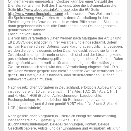
Onlinemarketing eingesetzten Cookies kann bei einer Vielzahl der
Dienste, vor allem im Fall des Trackings, über die US-amerikanische
Seite
http://www.aboutads.info/choices/
oder die EU-Seite
http://www.youronlinechoices.com/
erklärt werden. Des Weiteren kann
die Speicherung von Cookies mittels deren Abschaltung in den
Einstellungen des Browsers erreicht werden. Bitte beachten Sie, dass
dann gegebenenfalls nicht alle Funktionen dieses Onlineangebotes
genutzt werden können.
Löschung von Daten
Die von uns verarbeiteten Daten werden nach Maßgabe der Art. 17 und
18 DSGVO gelöscht oder in ihrer Verarbeitung eingeschränkt. Sofern
nicht im Rahmen dieser Datenschutzerklärung ausdrücklich angegeben,
werden die bei uns gespeicherten Daten gelöscht, sobald sie für ihre
Zweckbestimmung nicht mehr erforderlich sind und der Löschung keine
gesetzlichen Aufbewahrungspflichten entgegenstehen. Sofern die Daten
nicht gelöscht werden, weil sie für andere und gesetzlich zulässige
Zwecke erforderlich sind, wird deren Verarbeitung eingeschränkt. D.h.
die Daten werden gesperrt und nicht für andere Zwecke verarbeitet. Das
gilt z.B. für Daten, die aus handels- oder steuerrechtlichen Gründen
aufbewahrt werden müssen.
Nach gesetzlichen Vorgaben in Deutschland, erfolgt die Aufbewahrung
insbesondere für 10 Jahre gemäß §§ 147 Abs. 1 AO, 257 Abs. 1 Nr. 1
und 4, Abs. 4 HGB (Bücher, Aufzeichnungen, Lageberichte,
Buchungsbelege, Handelsbücher, für Besteuerung relevanter
Unterlagen, etc.) und 6 Jahre gemäß § 257 Abs. 1 Nr. 2 und 3, Abs. 4
HGB (Handelsbriefe).
Nach gesetzlichen Vorgaben in Österreich erfolgt die Aufbewahrung
insbesondere für 7 J gemäß § 132 Abs. 1 BAO
(Buchhaltungsunterlagen, Belege/Rechnungen, Konten, Belege,
Geschäftspapiere, Aufstellung der Einnahmen und Ausgaben, etc.), für