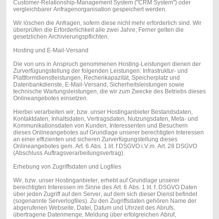
Customer-Relationship-Management System ("CRM System") oder
vergleichbarer Anfragenorganisation gespeichert werden.
Wir löschen die Anfragen, sofern diese nicht mehr erforderlich sind. Wir
überprüfen die Erforderlichkeit alle zwei Jahre; Ferner gelten die
gesetzlichen Archivierungspflichten.
Hosting und E-Mail-Versand
Die von uns in Anspruch genommenen Hosting-Leistungen dienen der
Zurverfügungstellung der folgenden Leistungen: Infrastruktur- und
Plattformdienstleistungen, Rechenkapazität, Speicherplatz und
Datenbankdienste, E-Mail-Versand, Sicherheitsleistungen sowie
technische Wartungsleistungen, die wir zum Zwecke des Betriebs dieses
Onlineangebotes einsetzen.
Hierbei verarbeiten wir, bzw. unser Hostinganbieter Bestandsdaten,
Kontaktdaten, Inhaltsdaten, Vertragsdaten, Nutzungsdaten, Meta- und
Kommunikationsdaten von Kunden, Interessenten und Besuchern
dieses Onlineangebotes auf Grundlage unserer berechtigten Interessen
an einer effizienten und sicheren Zurverfügungstellung dieses
Onlineangebotes gem. Art. 6 Abs. 1 lit. f DSGVO i.V.m. Art. 28 DSGVO
(Abschluss Auftragsverarbeitungsvertrag).
Erhebung von Zugriffsdaten und Logfiles
Wir, bzw. unser Hostinganbieter, erhebt auf Grundlage unserer
berechtigten Interessen im Sinne des Art. 6 Abs. 1 lit. f. DSGVO Daten
über jeden Zugriff auf den Server, auf dem sich dieser Dienst befindet
(sogenannte Serverlogfiles). Zu den Zugriffsdaten gehören Name der
abgerufenen Webseite, Datei, Datum und Uhrzeit des Abrufs,
übertragene Datenmenge, Meldung über erfolgreichen Abruf,