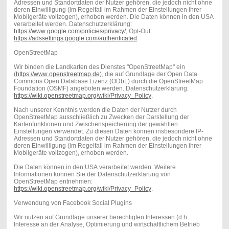
Adressen und Standortdaten der Nutzer gehören, die jedoch nicht ohne
deren Einwilligung (im Regelfall im Rahmen der Einstellungen ihrer
Mobilgeräte vollzogen), erhoben werden. Die Daten können in den USA
verarbeitet werden. Datenschutzerklärung:
https://www.google.com/policies/privacy/
, Opt-Out:
https://adssettings.google.com/authenticated
.
OpenStreetMap
Wir binden die Landkarten des Dienstes "OpenStreetMap" ein
(
https://www.openstreetmap.de
), die auf Grundlage der Open Data
Commons Open Database Lizenz (ODbL) durch die OpenStreetMap
Foundation (OSMF) angeboten werden. Datenschutzerklärung:
https://wiki.openstreetmap.org/wiki/Privacy_Policy
.
Nach unserer Kenntnis werden die Daten der Nutzer durch
OpenStreetMap ausschließlich zu Zwecken der Darstellung der
Kartenfunktionen und Zwischenspeicherung der gewählten
Einstellungen verwendet. Zu diesen Daten können insbesondere IP-
Adressen und Standortdaten der Nutzer gehören, die jedoch nicht ohne
deren Einwilligung (im Regelfall im Rahmen der Einstellungen ihrer
Mobilgeräte vollzogen), erhoben werden.
Die Daten können in den USA verarbeitet werden. Weitere
Informationen können Sie der Datenschutzerklärung von
OpenStreetMap entnehmen:
https://wiki.openstreetmap.org/wiki/Privacy_Policy
.
Verwendung von Facebook Social Plugins
Wir nutzen auf Grundlage unserer berechtigten Interessen (d.h.
Interesse an der Analyse, Optimierung und wirtschaftlichem Betrieb