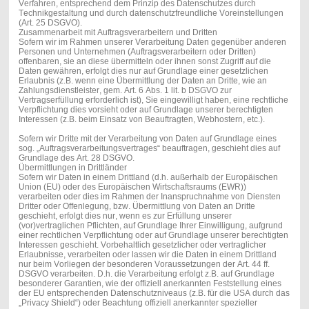
Verfahren, entsprechend dem Prinzip des Datenschutzes durch
Technikgestaltung und durch datenschutzfreundliche Voreinstellungen
(Art. 25 DSGVO).
Zusammenarbeit mit Auftragsverarbeitern und Dritten
Sofern wir im Rahmen unserer Verarbeitung Daten gegenüber anderen
Personen und Unternehmen (Auftragsverarbeitern oder Dritten)
offenbaren, sie an diese übermitteln oder ihnen sonst Zugriff auf die
Daten gewähren, erfolgt dies nur auf Grundlage einer gesetzlichen
Erlaubnis (z.B. wenn eine Übermittlung der Daten an Dritte, wie an
Zahlungsdienstleister, gem. Art. 6 Abs. 1 lit. b DSGVO zur
Vertragserfüllung erforderlich ist), Sie eingewilligt haben, eine rechtliche
Verpflichtung dies vorsieht oder auf Grundlage unserer berechtigten
Interessen (z.B. beim Einsatz von Beauftragten, Webhostern, etc.).
Sofern wir Dritte mit der Verarbeitung von Daten auf Grundlage eines
sog. „Auftragsverarbeitungsvertrages“ beauftragen, geschieht dies auf
Grundlage des Art. 28 DSGVO.
Übermittlungen in Drittländer
Sofern wir Daten in einem Drittland (d.h. außerhalb der Europäischen
Union (EU) oder des Europäischen Wirtschaftsraums (EWR))
verarbeiten oder dies im Rahmen der Inanspruchnahme von Diensten
Dritter oder Offenlegung, bzw. Übermittlung von Daten an Dritte
geschieht, erfolgt dies nur, wenn es zur Erfüllung unserer
(vor)vertraglichen Pflichten, auf Grundlage Ihrer Einwilligung, aufgrund
einer rechtlichen Verpflichtung oder auf Grundlage unserer berechtigten
Interessen geschieht. Vorbehaltlich gesetzlicher oder vertraglicher
Erlaubnisse, verarbeiten oder lassen wir die Daten in einem Drittland
nur beim Vorliegen der besonderen Voraussetzungen der Art. 44 ff.
DSGVO verarbeiten. D.h. die Verarbeitung erfolgt z.B. auf Grundlage
besonderer Garantien, wie der offiziell anerkannten Feststellung eines
der EU entsprechenden Datenschutzniveaus (z.B. für die USA durch das
„Privacy Shield“) oder Beachtung offiziell anerkannter spezieller