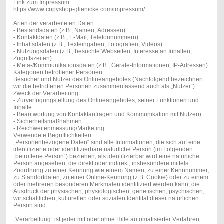
Link zum Impressum:
https://www.copyshop-glienicke.com/impressum/
Arten der verarbeiteten Daten:
- Bestandsdaten (z.B., Namen, Adressen).
- Kontaktdaten (z.B., E-Mail, Telefonnummern).
- Inhaltsdaten (z.B., Texteingaben, Fotografien, Videos).
- Nutzungsdaten (z.B., besuchte Webseiten, Interesse an Inhalten,
Zugriffszeiten).
- Meta-/Kommunikationsdaten (z.B., Geräte-Informationen, IP-Adressen).
Kategorien betroffener Personen
Besucher und Nutzer des Onlineangebotes (Nachfolgend bezeichnen
wir die betroffenen Personen zusammenfassend auch als „Nutzer“).
Zweck der Verarbeitung
- Zurverfügungstellung des Onlineangebotes, seiner Funktionen und
Inhalte.
- Beantwortung von Kontaktanfragen und Kommunikation mit Nutzern.
- Sicherheitsmaßnahmen.
- Reichweitenmessung/Marketing
Verwendete Begrifflichkeiten
„Personenbezogene Daten“ sind alle Informationen, die sich auf eine
identifizierte oder identifizierbare natürliche Person (im Folgenden
„betroffene Person“) beziehen; als identifizierbar wird eine natürliche
Person angesehen, die direkt oder indirekt, insbesondere mittels
Zuordnung zu einer Kennung wie einem Namen, zu einer Kennnummer,
zu Standortdaten, zu einer Online-Kennung (z.B. Cookie) oder zu einem
oder mehreren besonderen Merkmalen identifiziert werden kann, die
Ausdruck der physischen, physiologischen, genetischen, psychischen,
wirtschaftlichen, kulturellen oder sozialen Identität dieser natürlichen
Person sind.
„Verarbeitung“ ist jeder mit oder ohne Hilfe automatisierter Verfahren