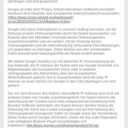
übertragen und dort gespeichert.
Google ist unter dem Privacy-Shield-Abkommen zertifiziert und bietet
hierdurch eine Garantie, das europäische Datenschutzrecht einzuhalten
(
https://www.privacyshield.gov/participant?
id=a2zt000000001L5AAI&status=Active
).
Google wird diese Informationen in unserem Auftrag benutzen, um die
Nutzung unseres Onlineangebotes durch die Nutzer auszuwerten, um
Reports über die Aktivitäten innerhalb dieses Onlineangebotes
zusammenzustellen und um weitere, mit der Nutzung dieses
Onlineangebotes und der Internetnutzung verbundene Dienstleistungen,
uns gegenüber zu erbringen. Dabei können aus den verarbeiteten
Daten pseudonyme Nutzungsprofile der Nutzer erstellt werden.
Wir setzen Google Analytics nur mit aktivierter IP-Anonymisierung ein.
Das bedeutet, die IP-Adresse der Nutzer wird von Google innerhalb von
Mitgliedstaaten der Europäischen Union oder in anderen
Vertragsstaaten des Abkommens über den Europäischen
Wirtschaftsraum gekürzt. Nur in Ausnahmefällen wird die volle IP-
Adresse an einen Server von Google in den USA übertragen und dort
gekürzt.
Die von dem Browser des Nutzers übermittelte IP-Adresse wird nicht mit
anderen Daten von Google zusammengeführt. Die Nutzer können die
Speicherung der Cookies durch eine entsprechende Einstellung ihrer
Browser-Software verhindern; die Nutzer können darüber hinaus die
Erfassung der durch das Cookie erzeugten und auf ihre Nutzung des
Onlineangebotes bezogenen Daten an Google sowie die Verarbeitung
dieser Daten durch Google verhindern, indem sie das unter folgendem
Link verfügbare Browser-Plugin herunterladen und
installieren:
http://tools.google.com/dlpage/gaoptout?hl=de
.