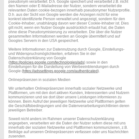
pseudonym verarbeitet. D.h. Google speichert und verarbeitet z.B. nicht
den Namen oder E-Mailadresse der Nutzer, sondern verarbeitet die
relevanten Daten cookie-bezogen innerhalb pseudonymer Nutzerprofile.
D.h. aus der Sicht von Google werden die Anzeigen nicht für eine
konkret identifizierte Person verwaltet und angezeigt, sondern für den
Cookie-Inhaber, unabhängig davon wer dieser Cookie-Inhaber ist. Dies
gilt nicht, wenn ein Nutzer Google ausdrücklich erlaubt hat, die Daten
ohne diese Pseudonymisierung zu verarbeiten. Die über die Nutzer
gesammelten Informationen werden an Google übermittelt und auf
Googles Servern in den USA gespeichert.
Weitere Informationen zur Datennutzung durch Google, Einstellungs-
und Widerspruchsmöglichkeiten, erfahren Sie in der
Datenschutzerklärung von Google
(
https://policies.google.com/technologies/ads
) sowie in den
Einstellungen für die Darstellung von Werbeeinblendungen durch
Google
(https://adssettings.google.com/authenticated
).
Onlinepräsenzen in sozialen Medien
Wir unterhalten Onlinepräsenzen innerhalb sozialer Netzwerke und
Plattformen, um mit den dort aktiven Kunden, Interessenten und Nutzern
kommunizieren und sie dort über unsere Leistungen informieren zu
können. Beim Aufruf der jeweiligen Netzwerke und Plattformen gelten
die Geschäftsbedingungen und die Datenverarbeitungsrichtlinien deren
jeweiligen Betreiber.
Soweit nicht anders im Rahmen unserer Datenschutzerklärung
angegeben, verarbeiten wir die Daten der Nutzer sofern diese mit uns
innerhalb der sozialen Netzwerke und Plattformen kommunizieren, z.B.
Beiträge auf unseren Onlinepräsenzen verfassen oder uns Nachrichten
zusenden.