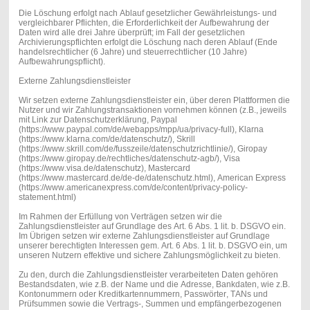
Die Löschung erfolgt nach Ablauf gesetzlicher Gewährleistungs- und
vergleichbarer Pflichten, die Erforderlichkeit der Aufbewahrung der
Daten wird alle drei Jahre überprüft; im Fall der gesetzlichen
Archivierungspflichten erfolgt die Löschung nach deren Ablauf (Ende
handelsrechtlicher (6 Jahre) und steuerrechtlicher (10 Jahre)
Aufbewahrungspflicht).
Externe Zahlungsdienstleister
Wir setzen externe Zahlungsdienstleister ein, über deren Plattformen die
Nutzer und wir Zahlungstransaktionen vornehmen können (z.B., jeweils
mit Link zur Datenschutzerklärung, Paypal
(https://www.paypal.com/de/webapps/mpp/ua/privacy-full), Klarna
(https://www.klarna.com/de/datenschutz/), Skrill
(https://www.skrill.com/de/fusszeile/datenschutzrichtlinie/), Giropay
(https://www.giropay.de/rechtliches/datenschutz-agb/), Visa
(https://www.visa.de/datenschutz), Mastercard
(https://www.mastercard.de/de-de/datenschutz.html), American Express
(https://www.americanexpress.com/de/content/privacy-policy-
statement.html)
Im Rahmen der Erfüllung von Verträgen setzen wir die
Zahlungsdienstleister auf Grundlage des Art. 6 Abs. 1 lit. b. DSGVO ein.
Im Übrigen setzen wir externe Zahlungsdienstleister auf Grundlage
unserer berechtigten Interessen gem. Art. 6 Abs. 1 lit. b. DSGVO ein, um
unseren Nutzern effektive und sichere Zahlungsmöglichkeit zu bieten.
Zu den, durch die Zahlungsdienstleister verarbeiteten Daten gehören
Bestandsdaten, wie z.B. der Name und die Adresse, Bankdaten, wie z.B.
Kontonummern oder Kreditkartennummern, Passwörter, TANs und
Prüfsummen sowie die Vertrags-, Summen und empfängerbezogenen