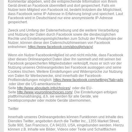
Kommentar abgeben, wird die entsprechende Information von Ihrem
Gerät direkt an Facebook übermittelt und dort gespeichert. Falls ein
Nutzer kein Mitglied von Facebook ist, besteht trotzdem die Möglichkeit,
dass Facebook seine IP-Adresse in Erfahrung bringt und speichert. Laut
Facebook wird in Deutschland nur eine anonymisierte IP-Adresse
gespeichert.
Zweck und Umfang der Datenerhebung und die weitere Verarbeitung
und Nutzung der Daten durch Facebook sowie die diesbezüglichen
Rechte und Einstellungsmöglichkeiten zum Schutz der Privatsphäre der
Nutzer, können diese den Datenschutzhinweisen von Facebook
entnehmen:
https://www.facebook.com/about/privacy/
.
Wenn ein Nutzer Facebookmitglied ist und nicht möchte, dass Facebook
über dieses Onlineangebot Daten über ihn sammelt und mit seinen bei
Facebook gespeicherten Mitgliedsdaten verknüpft, muss er sich vor der
Nutzung unseres Onlineangebotes bei Facebook ausloggen und seine
Cookies löschen. Weitere Einstellungen und Widersprüche zur Nutzung
von Daten für Werbezwecke, sind innerhalb der Facebook-
Profileinstellungen möglich:
https://www.facebook.com/settings?tab=ads
oder über die US-amerikanische
Seite
http://www.aboutads.info/choices/
oder die EU-
Seite
http://www.youronlinechoices.com/
. Die Einstellungen erfolgen
plattformunabhängig, d.h. sie werden für alle Geräte, wie
Desktopcomputer oder mobile Geräte übernommen.
Twitter
Innerhalb unseres Onlineangebotes können Funktionen und Inhalte des
Dienstes Twitter, angeboten durch die Twitter Inc., 1355 Market Street,
Suite 900, San Francisco, CA 94103, USA, eingebunden werden. Hierzu
können z.B. Inhalte wie Bilder, Videos oder Texte und Schaltflächen