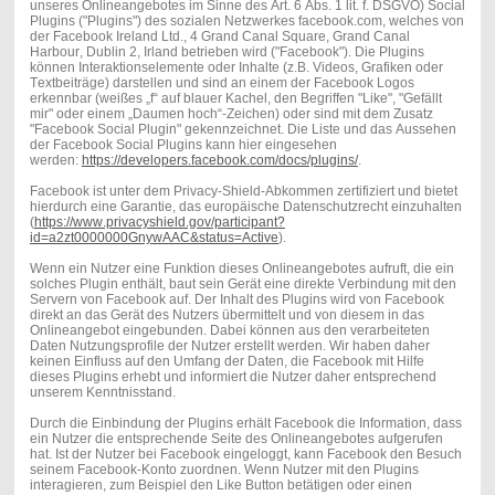
unseres Onlineangebotes im Sinne des Art. 6 Abs. 1 lit. f. DSGVO) Social
Plugins ("Plugins") des sozialen Netzwerkes facebook.com, welches von
der Facebook Ireland Ltd., 4 Grand Canal Square, Grand Canal
Harbour, Dublin 2, Irland betrieben wird ("Facebook"). Die Plugins
können Interaktionselemente oder Inhalte (z.B. Videos, Grafiken oder
Textbeiträge) darstellen und sind an einem der Facebook Logos
erkennbar (weißes „f“ auf blauer Kachel, den Begriffen "Like", "Gefällt
mir" oder einem „Daumen hoch“-Zeichen) oder sind mit dem Zusatz
"Facebook Social Plugin" gekennzeichnet. Die Liste und das Aussehen
der Facebook Social Plugins kann hier eingesehen
werden:
https://developers.facebook.com/docs/plugins/
.
Facebook ist unter dem Privacy-Shield-Abkommen zertifiziert und bietet
hierdurch eine Garantie, das europäische Datenschutzrecht einzuhalten
(
https://www.privacyshield.gov/participant?
id=a2zt0000000GnywAAC&status=Active
).
Wenn ein Nutzer eine Funktion dieses Onlineangebotes aufruft, die ein
solches Plugin enthält, baut sein Gerät eine direkte Verbindung mit den
Servern von Facebook auf. Der Inhalt des Plugins wird von Facebook
direkt an das Gerät des Nutzers übermittelt und von diesem in das
Onlineangebot eingebunden. Dabei können aus den verarbeiteten
Daten Nutzungsprofile der Nutzer erstellt werden. Wir haben daher
keinen Einfluss auf den Umfang der Daten, die Facebook mit Hilfe
dieses Plugins erhebt und informiert die Nutzer daher entsprechend
unserem Kenntnisstand.
Durch die Einbindung der Plugins erhält Facebook die Information, dass
ein Nutzer die entsprechende Seite des Onlineangebotes aufgerufen
hat. Ist der Nutzer bei Facebook eingeloggt, kann Facebook den Besuch
seinem Facebook-Konto zuordnen. Wenn Nutzer mit den Plugins
interagieren, zum Beispiel den Like Button betätigen oder einen