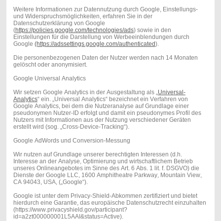
Weitere Informationen zur Datennutzung durch Google, Einstellungs-
und Widerspruchsmöglichkeiten, erfahren Sie in der
Datenschutzerklärung von Google
(
https://policies.google.com/technologies/ads
) sowie in den
Einstellungen für die Darstellung von Werbeeinblendungen durch
Google
(https://adssettings.google.com/authenticated
).
Die personenbezogenen Daten der Nutzer werden nach 14 Monaten
gelöscht oder anonymisiert.
Google Universal Analytics
Wir setzen Google Analytics in der Ausgestaltung als „
Universal-
Analytics
“ ein. „Universal Analytics“ bezeichnet ein Verfahren von
Google Analytics, bei dem die Nutzeranalyse auf Grundlage einer
pseudonymen Nutzer-ID erfolgt und damit ein pseudonymes Profil des
Nutzers mit Informationen aus der Nutzung verschiedener Geräten
erstellt wird (sog. „Cross-Device-Tracking“).
Google AdWords und Conversion-Messung
Wir nutzen auf Grundlage unserer berechtigten Interessen (d.h.
Interesse an der Analyse, Optimierung und wirtschaftlichem Betrieb
unseres Onlineangebotes im Sinne des Art. 6 Abs. 1 lit. f. DSGVO) die
Dienste der Google LLC, 1600 Amphitheatre Parkway, Mountain View,
CA 94043, USA, („Google“).
Google ist unter dem Privacy-Shield-Abkommen zertifiziert und bietet
hierdurch eine Garantie, das europäische Datenschutzrecht einzuhalten
(https://www.privacyshield.gov/participant?
id=a2zt000000001L5AAI&status=Active).