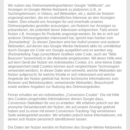
Wir nutzen das Onlinemarketingverfahren Google "AdWords", um
Anzeigen im Google-Werbe-Netzwerk zu platzieren (z.B., in
Suchergebnissen, in Videos, auf Webseiten, etc.), damit sie Nutzern
angezeigt werden, die ein mutmaßliches Interesse an den Anzeigen
haben. Dies erlaubt uns Anzeigen für und innerhalb unseres
Onlineangebotes gezielter anzuzeigen, um Nutzern nur Anzeigen zu
präsentieren, die potentiell deren Interessen entsprechen. Falls einem
Nutzer z.B. Anzeigen für Produkte angezeigt werden, für die er sich auf
anderen Onlineangeboten interessiert hat, spricht man hierbei vom
„Remarketing“. Zu diesen Zwecken wird bei Aufruf unserer und anderer
Webseiten, auf denen das Google-Werbe-Netzwerk aktiv ist, unmittelbar
durch Google ein Code von Google ausgeführt und es werden sog.
(Re)marketing-Tags (unsichtbare Grafiken oder Code, auch als "Web
Beacons" bezeichnet) in die Webseite eingebunden. Mit deren Hilfe wird
auf dem Gerät der Nutzer ein individuelles Cookie, d.h. eine kleine Datei
abgespeichert (statt Cookies können auch vergleichbare Technologien
verwendet werden). In dieser Datei wird vermerkt, welche Webseiten der
Nutzer aufgesucht, für welche Inhalte er sich interessiert und welche
Angebote der Nutzer geklickt hat, ferner technische Informationen zum
Browser und Betriebssystem, verweisende Webseiten, Besuchszeit
sowie weitere Angaben zur Nutzung des Onlineangebotes.
Ferner erhalten wir ein individuelles „Conversion-Cookie“. Die mit Hilfe
des Cookies eingeholten Informationen dienen Google dazu,
Conversion-Statistiken für uns zu erstellen. Wir erfahren jedoch nur die
anonyme Gesamtanzahl der Nutzer, die auf unsere Anzeige geklickt
haben und zu einer mit einem Conversion-Tracking-Tag versehenen
Seite weitergeleitet wurden. Wir erhalten jedoch keine Informationen, mit
denen sich Nutzer persönlich identifizieren lassen.
Die Daten der Nutzer werden im Rahmen des Google-Werbe-Netzwerks