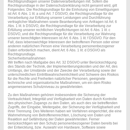
Rechtsgrundlagen unserer Datenverarbeitungen mit. Sofern die
Rechtsgrundlage in der Datenschutzerklärung nicht genannt wird, gilt
Folgendes: Die Rechtsgrundlage für die Einholung von Einwilligungen
ist Art. 6 Abs. 1 lit. a und Art. 7 DSGVO, die Rechtsgrundlage für die
Verarbeitung zur Erfüllung unserer Leistungen und Durchführung
vertraglicher Maßnahmen sowie Beantwortung von Anfragen ist Art. 6
Abs. 1 lit. b DSGVO, die Rechtsgrundlage für die Verarbeitung zur
Erfüllung unserer rechtlichen Verpflichtungen ist Art. 6 Abs. 1 lit. c
DSGVO, und die Rechtsgrundlage für die Verarbeitung zur Wahrung
unserer berechtigten Interessen ist Art. 6 Abs. 1 lit. f DSGVO. Für den
Fall, dass lebenswichtige Interessen der betroffenen Person oder einer
anderen natürlichen Person eine Verarbeitung personenbezogener
Daten erforderlich machen, dient Art. 6 Abs. 1 lit. d DSGVO als
Rechtsgrundlage.
Sicherheitsmaßnahmen
Wir treffen nach Maßgabe des Art. 32 DSGVO unter Berücksichtigung
des Stands der Technik, der Implementierungskosten und der Art, des
Umfangs, der Umstände und der Zwecke der Verarbeitung sowie der
unterschiedlichen Eintrittswahrscheinlichkeit und Schwere des Risikos
für die Rechte und Freiheiten natürlicher Personen, geeignete
technische und organisatorische Maßnahmen, um ein dem Risiko
angemessenes Schutzniveau zu gewährleisten.
Zu den Maßnahmen gehören insbesondere die Sicherung der
Vertraulichkeit, Integrität und Verfügbarkeit von Daten durch Kontrolle
des physischen Zugangs zu den Daten, als auch des sie betreffenden
Zugriffs, der Eingabe, Weitergabe, der Sicherung der Verfügbarkeit und
ihrer Trennung. Des Weiteren haben wir Verfahren eingerichtet, die eine
Wahrnehmung von Betroffenenrechten, Löschung von Daten und
Reaktion auf Gefährdung der Daten gewährleisten. Ferner
berücksichtigen wir den Schutz personenbezogener Daten bereits bei
der Entwicklung, bzw. Auswahl von Hardware, Software sowie