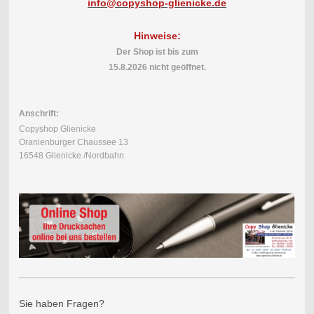
info@copyshop-glienicke.de
Hinweise:
Der Shop ist bis
zum
15.8.2026
nicht geöffnet.
Anschrift:
Copyshop Glienicke
Oranienburger Chaussee 13
16548 Glienicke /Nordbahn
Sie haben Fragen?